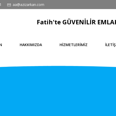
1
aa@azizarkan.com
Fatih'te GÜVENİLİR EMLAK
N
HAKKIMIZDA
HİZMETLERİMİZ
İLETİ