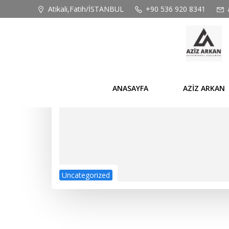
İçeriğe
Atikali,Fatih/İSTANBUL
+90 536 920 8341
geç
ANASAYFA
AZİZ ARKAN
Uncategorized