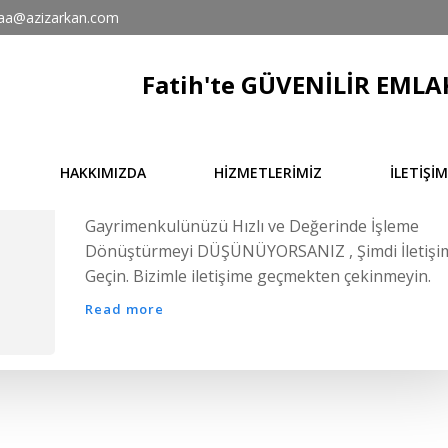
aa@azizarkan.com
Fatih'te GÜVENİLİR EMLAK
May 10
/
azizarkan
/
0
HAKKIMIZDA
HİZMETLERİMİZ
İLETİŞİM
AZİZ ARKAN
Gayrimenkulünüzü Hızlı ve Değerinde İşleme
Dönüştürmeyi DÜŞÜNÜYORSANIZ , Şimdi İletişi
Geçin. Bizimle iletişime geçmekten çekinmeyin.
Read more